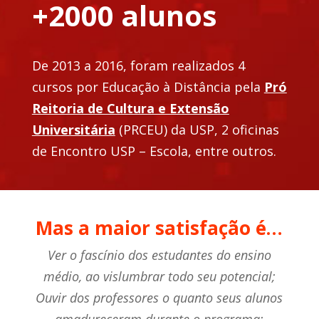
+2000 alunos
De 2013 a 2016, foram realizados 4
cursos por Educação à Distância pela
Pró
Reitoria de Cultura e Extensão
Universitária
(PRCEU) da USP, 2 oficinas
de Encontro USP – Escola, entre outros.
Mas a maior satisfação é…
Ver o fascínio dos estudantes do ensino
médio, ao vislumbrar todo seu potencial;
Ouvir dos professores o quanto seus alunos
amadureceram durante o programa;