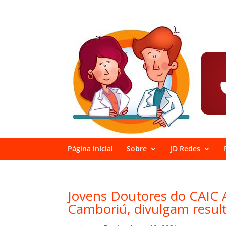
Página inicial
Sobre
JD Redes
Jovens Doutores do CAIC A
Camboriú, divulgam result