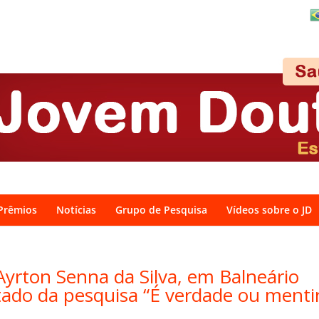
Prêmios
Notícias
Grupo de Pesquisa
Vídeos sobre o JD
yrton Senna da Silva, em Balneário
ado da pesquisa “É verdade ou menti