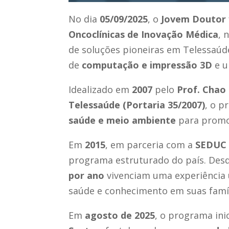
No dia
05/09/2025
, o
Jovem Doutor
Oncoclínicas de Inovação Médica
, 
de soluções pioneiras em Telessaú
de
computação e impressão 3D
e 
Idealizado em
2007
pelo
Prof. Chao
Telessaúde (Portaria 35/2007)
, o p
saúde e meio ambiente
para prom
Em
2015
, em parceria com a
SEDUC
programa estruturado do país. Des
por ano
vivenciam uma experiência ú
saúde e conhecimento em suas famíl
Em
agosto de 2025
, o programa in