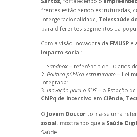
Santos
, fortalecendo o
empreende
frentes estão sendo estruturadas,
intergeracionalidade,
Telessaúde d
para diferentes segmentos da popu
Com a visão inovadora da
FMUSP
e 
impacto social
:
Sandbox
– referência de 10 anos d
Política pública estruturante
– Lei m
Integrada;
Inovação para o SUS
– a Estação d
CNPq de Incentivo em Ciência, Tec
O
Jovem Doutor
torna-se uma refe
social
, mostrando que a
Saúde Digi
Saúde.