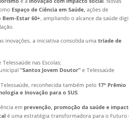
dorismo
e a
inovação com impacto social
. Novas
 como
Espaço de Ciência em Saúde,
ações de
e Bem-Estar 60+
, ampliando o alcance da saúde digi
lação.
as inovações, a iniciativa consolida uma
tríade de
e Telessaúde nas Escolas;
unicipal
“Santos Jovem Doutor”
e Telessaúde
e Telessaúde, reconhecida também pelo
17º Prêmio
nologia e Inovação para o SUS
.
rência em
prevenção, promoção da saúde e impac
tal
é uma estratégia transformadora para o Futuro