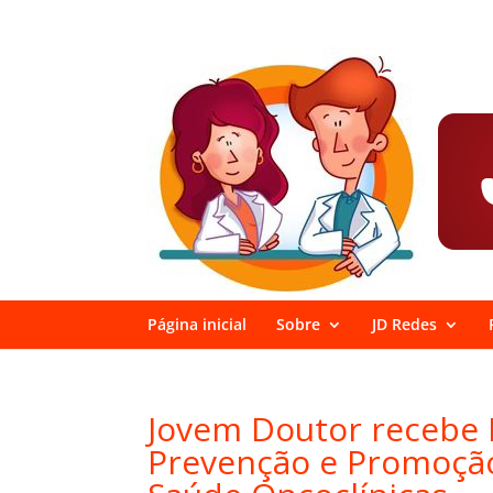
Página inicial
Sobre
JD Redes
Jovem Doutor recebe 
Prevenção e Promoção