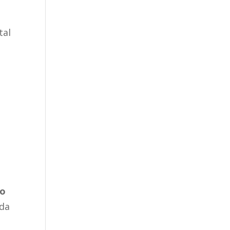
tal
to
 da