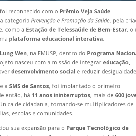
foi reconhecido com o
Prêmio Veja Saúde
na categoria
Prevenção e Promoção da Saúde
, pela cri
de, como a
Estação de Telessaúde de Bem-Estar
, o
uma
plataforma educacional interativa
.
 Lung Wen
, na FMUSP, dentro do
Programa Nacion
rojeto nasceu com a missão de integrar
educação,
over
desenvolvimento social
e reduzir desigualdade
e a
SMS de Santos
, foi implantado o primeiro
de então, há
11 anos ininterruptos
, mais de
600 jov
nica de cidadania, tornando-se multiplicadores de
ias, escolas e comunidades.
iciou sua expansão para o
Parque Tecnológico de