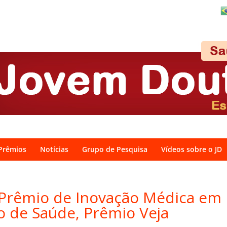
Prêmios
Notícias
Grupo de Pesquisa
Vídeos sobre o JD
Prêmio de Inovação Médica em
 de Saúde, Prêmio Veja