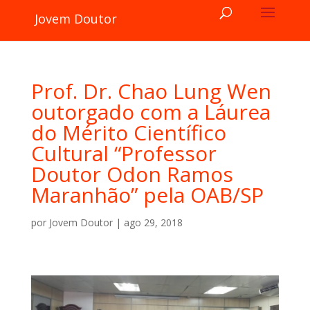
Jovem Doutor
Prof. Dr. Chao Lung Wen
outorgado com a Láurea
do Mérito Científico
Cultural “Professor
Doutor Odon Ramos
Maranhão” pela OAB/SP
por
Jovem Doutor
|
ago 29, 2018